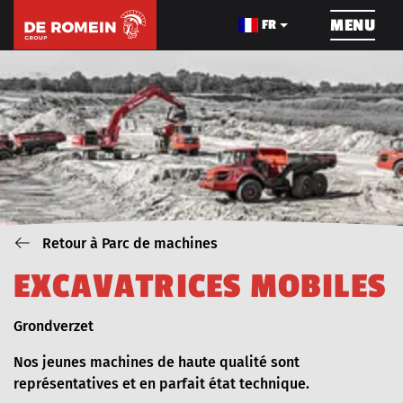
NAVIGATION
MENU
FR
CONSTRUCTION DE
LE CÂBLAGE
TRAVAU
PIPELINE
Retour à Parc de machines
À PROPOS DE NOUS
PROJETS
E
X
C
A
V
A
T
R
I
C
E
S
M
O
B
I
L
E
S
Blog_field_Dienst
Grondverzet
LES MACHINES
POSTES VACANTS
Nos jeunes machines de haute qualité sont
représentatives et en parfait état technique.
NOUVELLES
VIDEOS