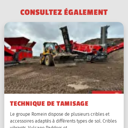
photo
C
O
N
S
U
L
T
E
Z
É
G
A
L
E
M
E
N
T
TECHNIQUE DE TAMISAGE
Le groupe Romein dispose de plusieurs cribles et
accessoires adaptés à différents types de sol. Cribles
vibrants, Vulcano Padders et…