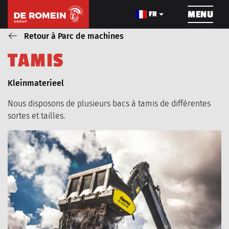
NAVIGATION
MENU
FR
Retour à Parc de machines
T
A
M
I
S
CONSTRUCTION DE
LE CÂBLAGE
TRAVAU
PIPELINE
Blog_field_Dienst
Kleinmaterieel
Nous disposons de plusieurs bacs à tamis de différentes
sortes et tailles.
À PROPOS DE NOUS
PROJETS
LES MACHINES
POSTES VACANTS
NOUVELLES
VIDEOS