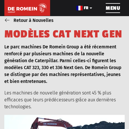
NAVIGATION
MENU
FR
Retour à Nouvelles
M
O
D
È
L
E
S
C
A
T
N
E
X
T
G
E
N
CONSTRUCTION DE
LE CÂBLAGE
TRAVAU
PIPELINE
Le parc machines De Romein Group a été récemment
renforcé par plusieurs machines de la nouvelle
génération de Caterpillar. Parmi celles-ci figurent les
modèles CAT 323, 330 et 336 Next Gen. De Romein Group
se distingue par des machines représentatives, jeunes
et bien entretenues.
À PROPOS DE NOUS
PROJETS
Les machines de nouvelle génération sont 45 % plus
efficaces que leurs prédécesseurs grâce aux dernières
LES MACHINES
POSTES VACANTS
technologies.
NOUVELLES
VIDEOS