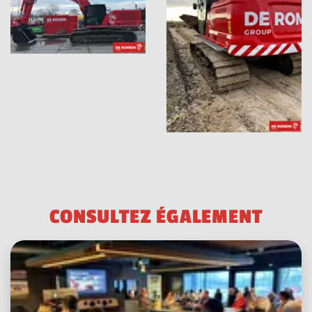
C
O
N
S
U
L
T
E
Z
É
G
A
L
E
M
E
N
T