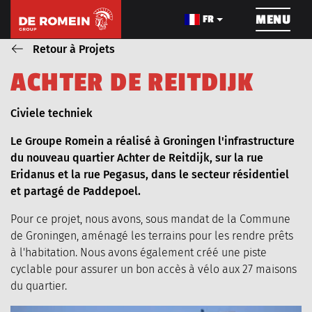
NAVIGATION
MENU
FR
Retour à Projets
A
C
H
T
E
R
D
E
R
E
I
T
D
I
J
K
CONSTRUCTION DE
LE CÂBLAGE
TRAVAU
PIPELINE
Blog_field_Dienst
Civiele techniek
Le Groupe Romein a réalisé à Groningen l'infrastructure
du nouveau quartier Achter de Reitdijk, sur la rue
Eridanus et la rue Pegasus, dans le secteur résidentiel
et partagé de Paddepoel.
À PROPOS DE NOUS
PROJETS
Pour ce projet, nous avons, sous mandat de la Commune
de Groningen, aménagé les terrains pour les rendre prêts
à l'habitation. Nous avons également créé une piste
LES MACHINES
POSTES VACANTS
cyclable pour assurer un bon accès à vélo aux 27 maisons
du quartier.
NOUVELLES
VIDEOS