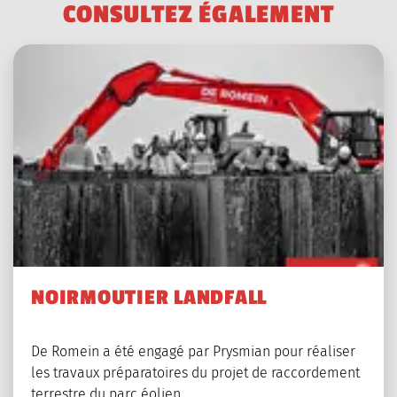
C
O
N
S
U
L
T
E
Z
É
G
A
L
E
M
E
N
T
NOIRMOUTIER LANDFALL
De Romein a été engagé par Prysmian pour réaliser
les travaux préparatoires du projet de raccordement
terrestre du parc éolien…