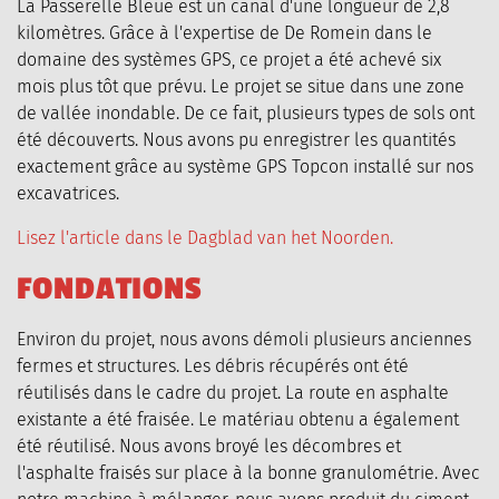
La Passerelle Bleue est un canal d'une longueur de 2,8
kilomètres. Grâce à l'expertise de De Romein dans le
domaine des systèmes GPS, ce projet a été achevé six
MERCHANDISE
CONTACT
mois plus tôt que prévu. Le projet se situe dans une zone
de vallée inondable. De ce fait, plusieurs types de sols ont
été découverts. Nous avons pu enregistrer les quantités
exactement grâce au système GPS Topcon installé sur nos
excavatrices.
Lisez l'article dans le Dagblad van het Noorden.
F
O
N
D
A
T
I
O
N
S
Environ du projet, nous avons démoli plusieurs anciennes
fermes et structures. Les débris récupérés ont été
réutilisés dans le cadre du projet. La route en asphalte
existante a été fraisée. Le matériau obtenu a également
été réutilisé. Nous avons broyé les décombres et
l'asphalte fraisés sur place à la bonne granulométrie. Avec