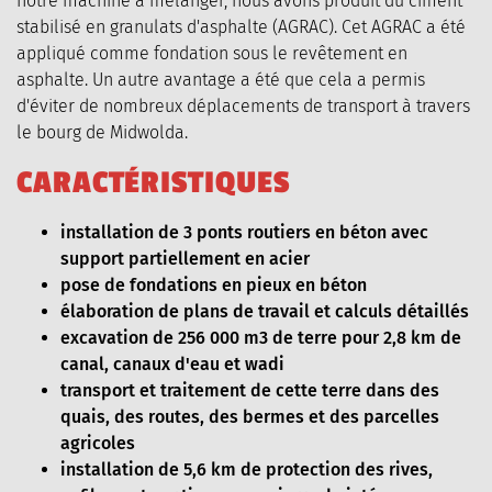
notre machine à mélanger, nous avons produit du ciment
stabilisé en granulats d'asphalte (AGRAC). Cet AGRAC a été
appliqué comme fondation sous le revêtement en
asphalte. Un autre avantage a été que cela a permis
d'éviter de nombreux déplacements de transport à travers
le bourg de Midwolda.
C
A
R
A
C
T
É
R
I
S
T
I
Q
U
E
S
installation de 3 ponts routiers en béton avec
support partiellement en acier
pose de fondations en pieux en béton
élaboration de plans de travail et calculs détaillés
excavation de 256 000 m3 de terre pour 2,8 km de
canal, canaux d'eau et wadi
transport et traitement de cette terre dans des
quais, des routes, des bermes et des parcelles
agricoles
installation de 5,6 km de protection des rives,