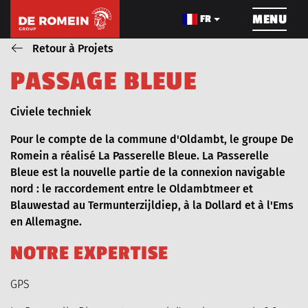
NAVIGATION
MENU
FR
Retour à Projets
P
A
S
S
A
G
E
B
L
E
U
E
CONSTRUCTION DE
LE CÂBLAGE
TRAVAU
PIPELINE
Blog_field_Dienst
Civiele techniek
Pour le compte de la commune d'Oldambt, le groupe De
Romein a réalisé La Passerelle Bleue. La Passerelle
Bleue est la nouvelle partie de la connexion navigable
nord : le raccordement entre le Oldambtmeer et
À PROPOS DE NOUS
PROJETS
Blauwestad au Termunterzijldiep, à la Dollard et à l'Ems
en Allemagne.
N
O
T
R
E
E
X
P
E
R
T
I
S
E
LES MACHINES
POSTES VACANTS
GPS
NOUVELLES
VIDEOS