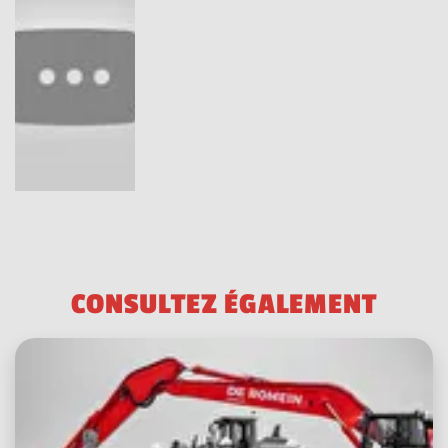
C
O
N
S
U
L
T
E
Z
É
G
A
L
E
M
E
N
T