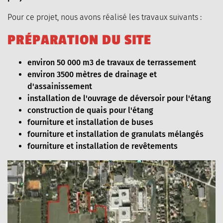
Pour ce projet, nous avons réalisé les travaux suivants :
MERCHANDISE
CONTACT
P
R
É
P
A
R
A
T
I
O
N
D
U
S
I
T
E
environ 50 000 m3 de travaux de terrassement
environ 3500 mètres de drainage et
d'assainissement
installation de l'ouvrage de déversoir pour l'étang
construction de quais pour l'étang
fourniture et installation de buses
fourniture et installation de granulats mélangés
fourniture et installation de revêtements