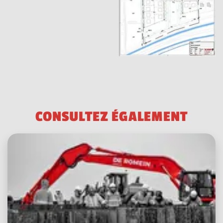
C
O
N
S
U
L
T
E
Z
É
G
A
L
E
M
E
N
T