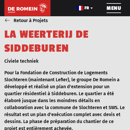
NAVIGATION
MENU
FR
Retour à Projets
L
A
W
E
E
R
T
E
R
I
J
D
E
CONSTRUCTION DE
LE CÂBLAGE
TRAVAU
PIPELINE
S
I
D
D
E
B
U
R
E
N
Blog_field_Dienst
Civiele techniek
Pour la Fondation de Construction de Logements
Slochteren (maintenant Lefier), le groupe De Romein a
À PROPOS DE NOUS
PROJETS
développé et réalisé un plan d'extension pour un
quartier résidentiel à Siddeburen. Le quartier a été
élaboré jusque dans les moindres détails en
LES MACHINES
POSTES VACANTS
collaboration avec la commune de Slochteren et SWS. Le
résultat est un plan d'exécution complet avec devis et
dessins. La phase de préparation du chantier de ce
NOUVELLES
VIDEOS
projet est entièrement achevée.